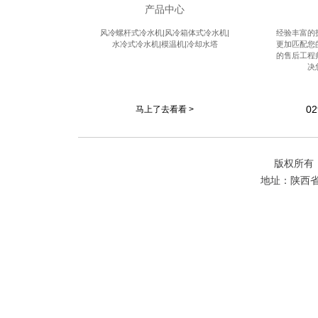
产品中心
风冷螺杆式冷水机|风冷箱体式冷水机|
经验丰富的
水冷式冷水机|模温机|冷却水塔
更加匹配您
的售后工程
决
02
马上了去看看 >
版权所有
地址：陕西省西安