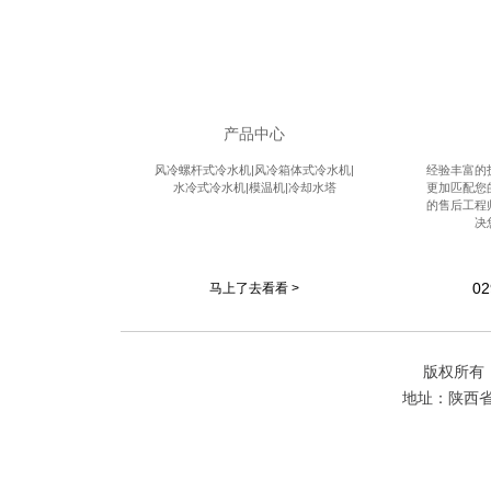
产品中心
风冷螺杆式冷水机|风冷箱体式冷水机|
经验丰富的
水冷式冷水机|模温机|冷却水塔
更加匹配您
的售后工程
决
02
马上了去看看 >
版权所有
地址：陕西省西安